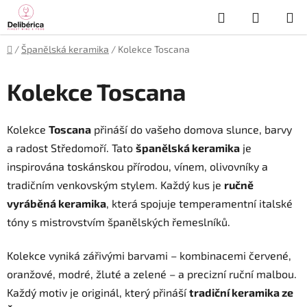
Přejít
Hledat
NÁKUP
na
obsah
KOŠÍK
Domů
/
Španělská keramika
/
Kolekce Toscana
Kolekce Toscana
Kolekce
Toscana
přináší do vašeho domova slunce, barvy
a radost Středomoří. Tato
španělská keramika
je
inspirována toskánskou přírodou, vínem, olivovníky a
tradičním venkovským stylem. Každý kus je
ručně
vyráběná keramika
, která spojuje temperamentní italské
tóny s mistrovstvím španělských řemeslníků.
Kolekce vyniká zářivými barvami – kombinacemi červené,
oranžové, modré, žluté a zelené – a precizní ruční malbou.
Každý motiv je originál, který přináší
tradiční keramika ze