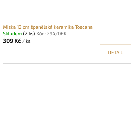
k
t
ů
Miska 12 cm španělská keramika Toscana
Skladem
(2 ks)
Kód:
294/DEK
309 Kč
/ ks
DETAIL