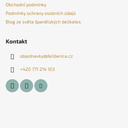
t
í
Obchodní podmínky
í
p
Podmínky ochrany osobních údajů
r
v
Blog ze světa španělských delikates
k
y
v
Kontakt
ý
p
objednavky
@
deliberica.cz
i
s
+420 771 214 103
u