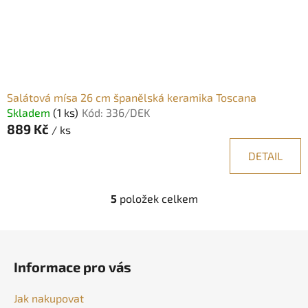
Salátová mísa 26 cm španělská keramika Toscana
Skladem
(1 ks)
Kód:
336/DEK
889 Kč
/ ks
DETAIL
5
položek celkem
O
v
l
Z
á
á
d
Informace pro vás
p
a
a
c
Jak nakupovat