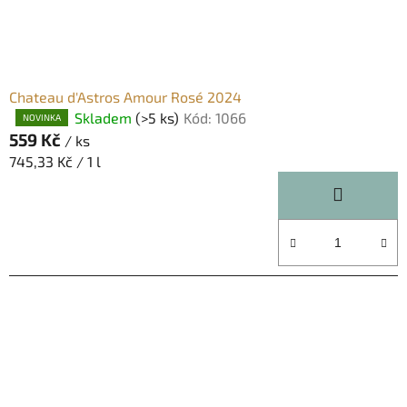
Chateau d'Astros Amour Rosé 2024
Skladem
(>5 ks)
Kód:
1066
Průměrné
NOVINKA
559 Kč
hodnocení
/ ks
produktu
Měrná
745,33 Kč / 1 l
je
cena:
5,0
z
5
hvězdiček.