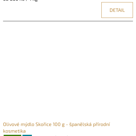
je
cena:
DETAIL
5,0
z
5
hvězdiček.
Olivové mýdlo Skořice 100 g - španělská přírodní
kosmetika