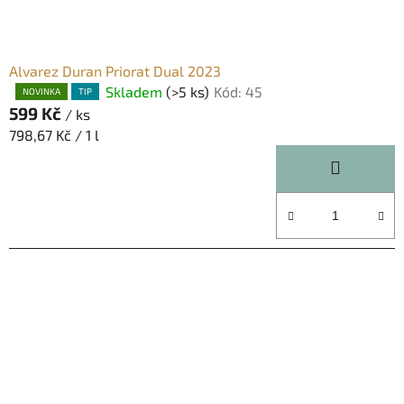
t
e
Alvarez Duran Priorat Dual 2023
s
Skladem
(>5 ks)
Kód:
45
Průměrné
NOVINKA
TIP
599 Kč
hodnocení
/ ks
produktu
Měrná
798,67 Kč / 1 l
je
cena:
5,0
z
5
hvězdiček.