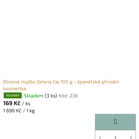
Olivové mýdlo Zelený čaj 100 g - španělská přírodní
kosmetika
Skladem
(3 ks)
Kód:
236
NOVINKA
169 Kč
/ ks
Měrná
1 690 Kč / 1 kg
cena: