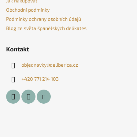
Jak nakupovat
t
Obchodní podmínky
í
Podmínky ochrany osobních údajů
Blog ze světa španělských delikates
Kontakt
objednavky
@
deliberica.cz
+420 771 214 103