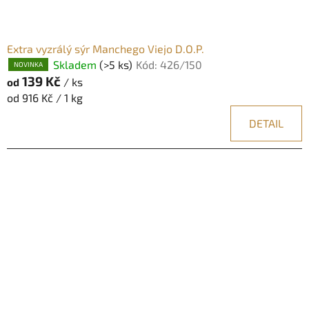
Extra vyzrálý sýr Manchego Viejo D.O.P.
Skladem
(>5 ks)
Kód:
426/150
NOVINKA
139 Kč
/ ks
od
Měrná
od 916 Kč / 1 kg
cena:
DETAIL