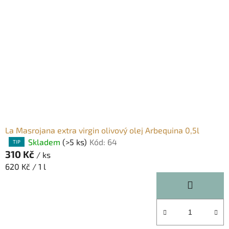
La Masrojana extra virgin olivový olej Arbequina 0,5l
Skladem
(>5 ks)
Kód:
64
Průměrné
TIP
310 Kč
hodnocení
/ ks
produktu
Měrná
620 Kč / 1 l
je
cena:
5,0
z
5
hvězdiček.