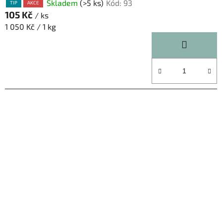
Skladem
(>5 ks)
Kód:
93
TIP
AKCE
105 Kč
/ ks
Měrná
1 050 Kč / 1 kg
cena: