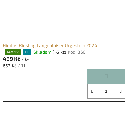
Hiedler Riesling Langenloiser Urgestein 2024
Skladem
(>5 ks)
Kód:
360
Průměrné
NOVINKA
TIP
489 Kč
hodnocení
/ ks
produktu
Měrná
652 Kč / 1 l
je
cena:
5,0
z
5
hvězdiček.