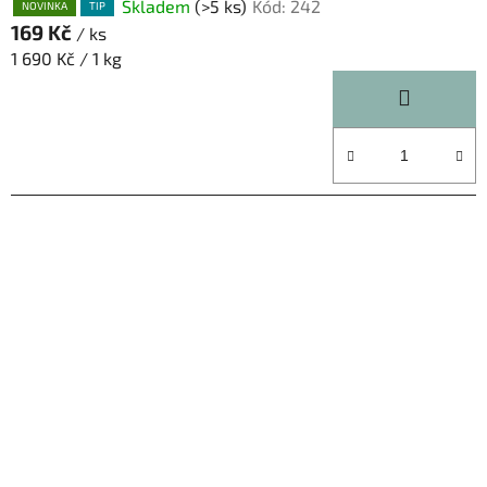
Skladem
(>5 ks)
Kód:
242
NOVINKA
TIP
169 Kč
/ ks
Měrná
1 690 Kč / 1 kg
cena: