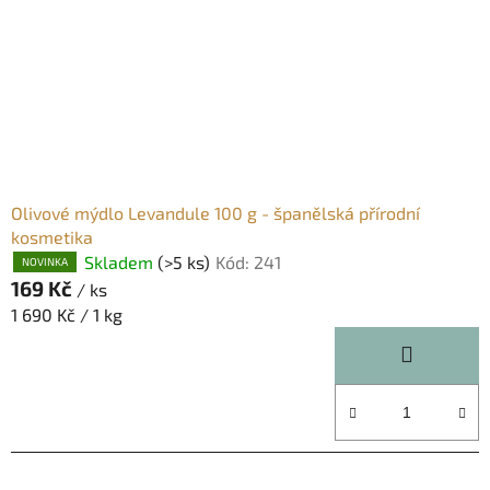
Olivové mýdlo Levandule 100 g - španělská přírodní
kosmetika
Skladem
(>5 ks)
Kód:
241
NOVINKA
169 Kč
/ ks
Měrná
1 690 Kč / 1 kg
cena: