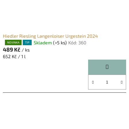
Hiedler Riesling Langenloiser Urgestein 2024
Skladem
(>5 ks)
Kód:
360
Průměrné
NOVINKA
TIP
489 Kč
hodnocení
/ ks
produktu
Měrná
652 Kč / 1 l
je
cena:
5,0
z
5
hvězdiček.