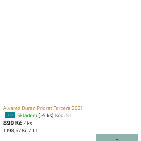
Alvarez Duran Priorat Tercera 2021
Skladem
(>5 ks)
Kód:
51
Průměrné
TIP
899 Kč
hodnocení
/ ks
produktu
Měrná
1 198,67 Kč / 1 l
je
cena: