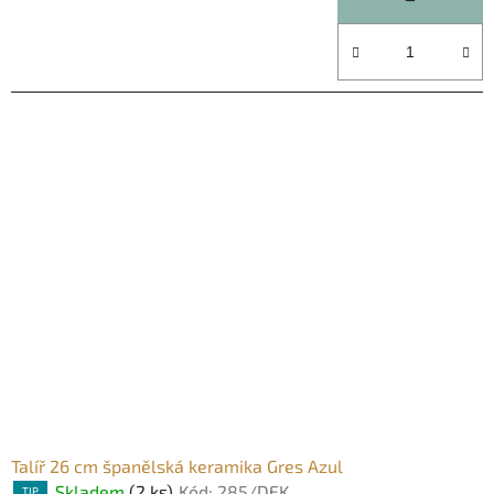
z
5
hvězdiček.
Talíř 26 cm španělská keramika Gres Azul
Skladem
(2 ks)
Kód:
285/DEK
TIP