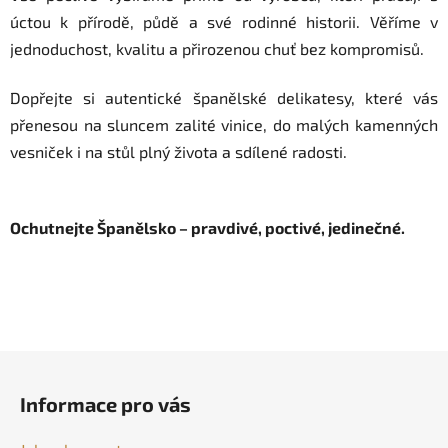
úctou k přírodě, půdě a své rodinné historii. Věříme v
jednoduchost, kvalitu a přirozenou chuť bez kompromisů.
Dopřejte si autentické španělské delikatesy, které vás
přenesou na sluncem zalité vinice, do malých kamenných
vesniček i na stůl plný života a sdílené radosti.
Ochutnejte Španělsko – pravdivé, poctivé, jedinečné.
Z
á
Informace pro vás
p
a