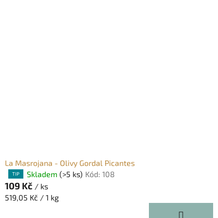
La Masrojana - Olivy Gordal Picantes
Skladem
(>5 ks)
Kód:
108
Průměrné
TIP
109 Kč
hodnocení
/ ks
produktu
Měrná
519,05 Kč / 1 kg
je
cena:
5,0