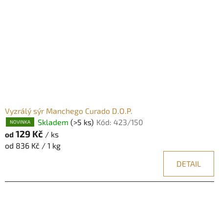
Vyzrálý sýr Manchego Curado D.O.P.
Skladem
(>5 ks)
Kód:
423/150
NOVINKA
129 Kč
/ ks
od
Měrná
od 836 Kč / 1 kg
cena:
DETAIL