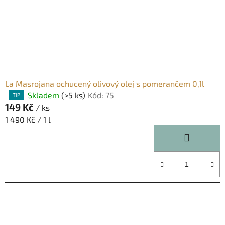
La Masrojana ochucený olivový olej s pomerančem 0,1l
Skladem
(>5 ks)
Kód:
75
Průměrné
TIP
149 Kč
hodnocení
/ ks
produktu
Měrná
1 490 Kč / 1 l
je
cena:
5,0
z
5
hvězdiček.