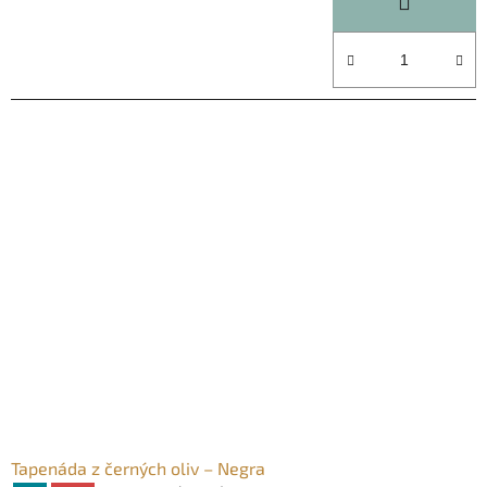
5,0
z
5
hvězdiček.
Tapenáda z černých oliv – Negra