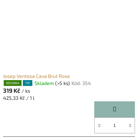
Josep Ventosa Cava Brut Rose
Skladem
(>5 ks)
Kód:
354
NOVINKA
TIP
319 Kč
/ ks
Měrná
425,33 Kč / 1 l
cena: