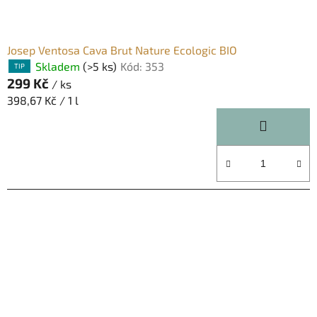
Josep Ventosa Cava Brut Nature Ecologic BIO
Skladem
(>5 ks)
Kód:
353
TIP
299 Kč
/ ks
Měrná
398,67 Kč / 1 l
cena: