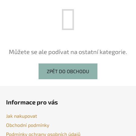
Můžete se ale podívat na ostatní kategorie.
ZPĚT DO OBCHODU
Z
á
Informace pro vás
p
a
Jak nakupovat
t
Obchodní podmínky
í
Podmínky ochrany osobních údajů