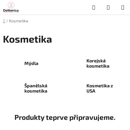
Přejít
Hledat
NÁKUP
na
obsah
KOŠÍK
Domů
/
Kosmetika
Kosmetika
Korejská
Mýdla
kosmetika
Španělská
Kosmetika z
kosmetika
USA
Produkty teprve připravujeme.