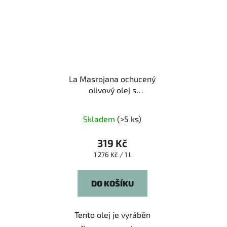
La Masrojana ochucený
olivový olej s
pomerančem 0,25 l
Průměrné
Skladem
(>5 ks)
hodnocení
produktu
319 Kč
je
Měrná
1 276 Kč / 1 l
cena:
5,0
z
DO KOŠÍKU
5
hvězdiček.
Tento olej je vyráběn