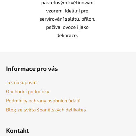
pastelovým květinovým
vzorem. Ideální pro
servírování salátů, příloh,
pečiva, ovoce i jako
dekorace.
Z
á
Informace pro vás
p
a
Jak nakupovat
t
Obchodní podmínky
í
Podmínky ochrany osobních údajů
Blog ze světa španělských delikates
Kontakt