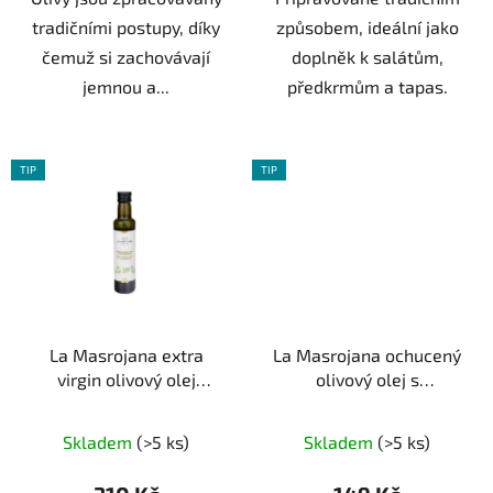
tradičními postupy, díky
způsobem, ideální jako
čemuž si zachovávají
doplněk k salátům,
jemnou a...
předkrmům a tapas.
TIP
TIP
La Masrojana extra
La Masrojana ochucený
virgin olivový olej
olivový olej s
Arbequina 0,5l
pomerančem 0,1l
Průměrné
Průměrné
Skladem
(>5 ks)
Skladem
(>5 ks)
hodnocení
hodnocení
produktu
produktu