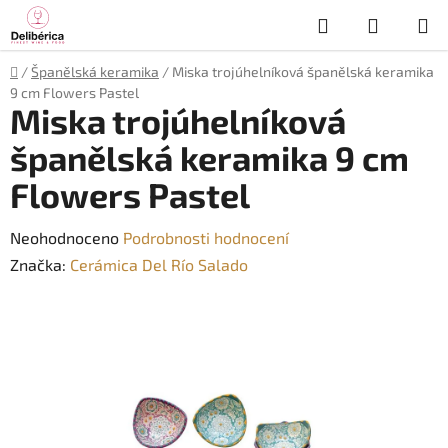
Přejít
Hledat
NÁKUP
na
obsah
KOŠÍK
Domů
/
Španělská keramika
/
Miska trojúhelníková španělská keramika
9 cm Flowers Pastel
Miska trojúhelníková
španělská keramika 9 cm
Flowers Pastel
Průměrné
Neohodnoceno
Podrobnosti hodnocení
hodnocení
Značka:
Cerámica Del Río Salado
produktu
je
0,0
z
5
hvězdiček.