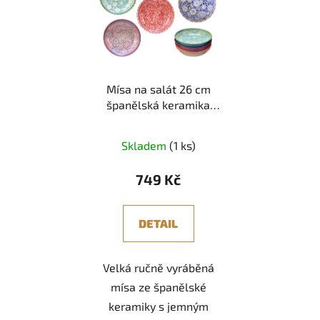
Mísa na salát 26 cm
španělská keramika
Flowers Pastel
Skladem
(1 ks)
749 Kč
DETAIL
Velká ručně vyráběná
mísa ze španělské
keramiky s jemným