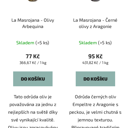
La Masrojana - Olivy
La Masrojana - Černé
Arbequina
olivy z Aragonie
Průměrné
Průměrné
Skladem
(>5 ks)
Skladem
(>5 ks)
hodnocení
hodnocení
produktu
produktu
77 Kč
95 Kč
je
je
Měrná
Měrná
366,67 Kč / 1 kg
431,82 Kč / 1 kg
cena:
cena:
5,0
5,0
z
z
DO KOŠÍKU
DO KOŠÍKU
5
5
hvězdiček.
hvězdiček.
Tato odrůda oliv je
Odrůda černých oliv
považována za jednu z
Empeltre z Aragonie s
nejlepších na světě díky
peckou, je velmi chutná s
své vynikající kvalitě.
jemnou texturou.
Olivy jsou zpracovávány
Připravované tradičním