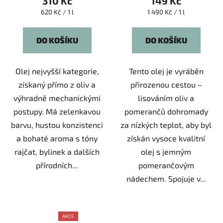
310 Kč
149 Kč
je
je
Měrná
Měrná
620 Kč / 1 l
1 490 Kč / 1 l
cena:
cena:
5,0
5,0
z
z
DO KOŠÍKU
DO KOŠÍKU
5
5
hvězdiček.
hvězdiček.
Olej nejvyšší kategorie,
Tento olej je vyráběn
získaný přímo z oliv a
přirozenou cestou –
výhradně mechanickými
lisováním oliv a
postupy. Má zelenkavou
pomerančů dohromady
barvu, hustou konzistenci
za nízkých teplot, aby byl
a bohaté aroma s tóny
získán vysoce kvalitní
rajčat, bylinek a dalších
olej s jemným
přírodních...
pomerančovým
nádechem. Spojuje v...
AKCE