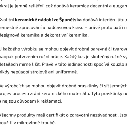
okraj je jemně reliéfní, což dodává keramice decentní a elegant
Kvalitní
keramické nádobí ze Španělska
dodává interiéru útuln
řemeslné zpracování a nadčasovou krásu – právě proto patří m
designová keramika a dekorativní keramika.
U každého výrobku se mohou objevit drobné barevné či tvarové
naopak potvrzením ruční práce. Každý kus je skutečný ručně vy
detailech mírně lišit. Právě v této jedinečnosti spočívá kouzlo
nikdy nepůsobí strojově ani uniformně.
Ve výrobcích se mohou objevit drobné prasklinky či síť jemných 
projev procesu zrání keramického materiálu. Tyto prasklinky ne
a nejsou důvodem k reklamaci.
Všechny produkty mají certifikát o zdravotní nezávadnosti. Js
použití v mikrovlnné troubě.