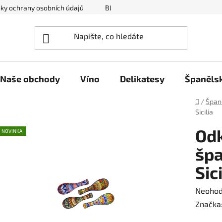
ky ochrany osobních údajů
Blog ze světa španělských delikates
Naše obchody
Víno
Delikatesy
Španěls
Domů
/
Špan
Sicilia
Odk
NOVINKA
špa
Sici
Průměr
Neoho
hodnoc
Značka
produk