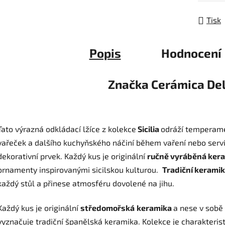
Tisk
Popis
Hodnocení
Značka
Cerámica Del
Tato výrazná odkládací lžíce z kolekce
Sicilia
odráží temperamen
vařeček a dalšího kuchyňského náčiní během vaření nebo servír
dekorativní prvek. Každý kus je originální
ručně vyráběná ker
ornamenty inspirovanými sicilskou kulturou.
Tradiční kerami
každý stůl a přinese atmosféru dovolené na jihu.
Každý kus je originální
středomořská
keramika
a nese v sobě
vyznačuje tradiční španělská keramika.
Kolekce je charakteris