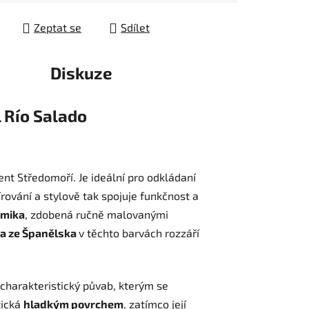
Zeptat se
Sdílet
Diskuze
 Río Salado
t Středomoří. Je ideální pro odkládaní
ování a stylově tak spojuje funkčnost a
amika
, zdobená ručně malovanými
ka ze Španělska
v těchto barvách rozzáří
 charakteristický půvab, kterým se
tická
hladkým povrchem
, zatímco její