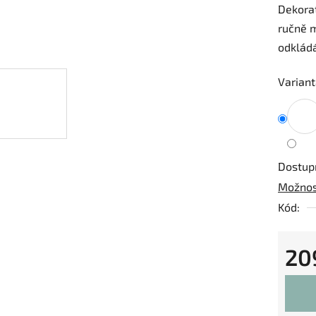
Dekorat
je
ručně 
0,0
odkládá
z
5
Variant
hvězdič
Dostup
Možnos
Kód:
20
Měrná