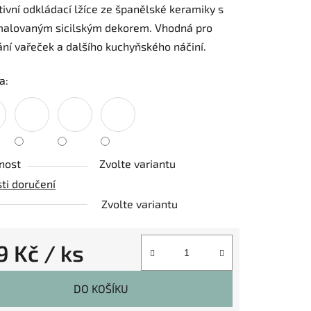
ivní odkládací lžíce ze španělské keramiky
s
malovaným sicilským dekorem. Vhodná pro
ní vařeček a dalšího kuchyňského náčiní.
a:
ek.
nost
Zvolte variantu
ti doručení
Zvolte variantu
9 Kč
/ ks
 cena:
DO KOŠÍKU