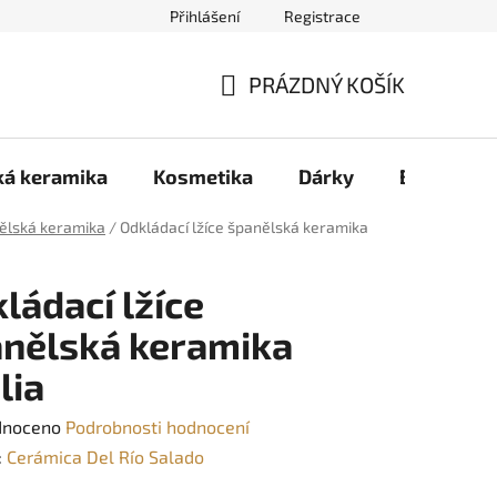
Přihlášení
Registrace
PRÁZDNÝ KOŠÍK
NÁKUPNÍ
KOŠÍK
ká keramika
Kosmetika
Dárky
B2B
Z
ělská keramika
/
Odkládací lžíce španělská keramika
ládací lžíce
nělská keramika
lia
né
dnoceno
Podrobnosti hodnocení
ení
:
Cerámica Del Río Salado
tu