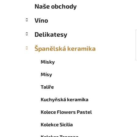
í
Naše obchody
p
a
Víno
n
e
Delikatesy
l
Španělská keramika
Misky
Mísy
Talíře
Kuchyňská keramika
Kolece Flowers Pastel
Kolekce Sicilia
Kolekce Toscana