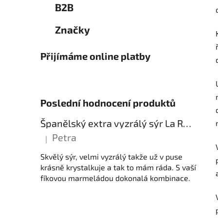
B2B
Značky
Přijímáme online platby
Poslední hodnocení produktů
Španělský extra vyzrálý sýr La Reserva
Petra
|
Hodnocení produktu je 5 z 5 hvězdiček.
Skvělý sýr, velmi vyzrálý takže už v puse
krásně krystalkuje a tak to mám ráda. S vaší
fíkovou marmeládou dokonalá kombinace.