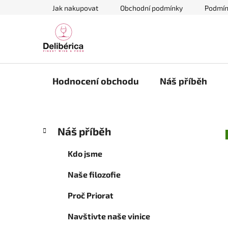
Přejít
Jak nakupovat
Obchodní podmínky
Podmín
na
obsah
Hodnocení obchodu
Náš příběh
P
K
Přeskočit
Náš příběh
a
kategorie
o
t
s
Kdo jsme
e
t
g
Naše filozofie
r
o
a
r
Proč Priorat
i
n
e
n
Navštivte naše vinice