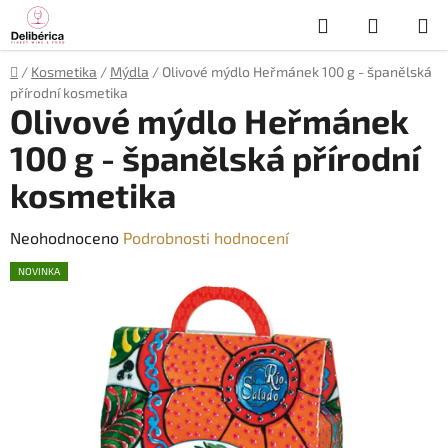
Přejít
Hledat
NÁKUP
na
obsah
KOŠÍK
Domů
/
Kosmetika
/
Mýdla
/
Olivové mýdlo Heřmánek 100 g - španělská
přírodní kosmetika
Olivové mýdlo Heřmánek
100 g - španělská přírodní
kosmetika
Průměrné
Neohodnoceno
Podrobnosti hodnocení
hodnocení
NOVINKA
produktu
je
0,0
z
5
hvězdiček.