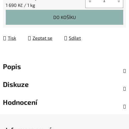
Měrná cena:
1 690 Kč / 1 kg
DO KOŠÍKU
Tisk
Zeptat se
Sdílet
Popis
Diskuze
Hodnocení
Z
á