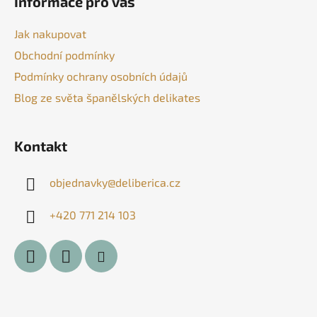
Informace pro vás
p
a
Jak nakupovat
t
Obchodní podmínky
í
Podmínky ochrany osobních údajů
Blog ze světa španělských delikates
Kontakt
objednavky
@
deliberica.cz
+420 771 214 103