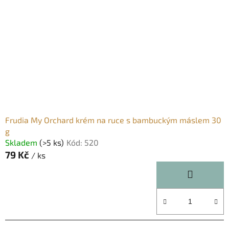
s
r
p
o
r
d
o
u
d
k
u
t
k
ů
t
ů
Frudia My Orchard krém na ruce s bambuckým máslem 30
g
Skladem
(>5 ks)
Kód:
520
79 Kč
/ ks