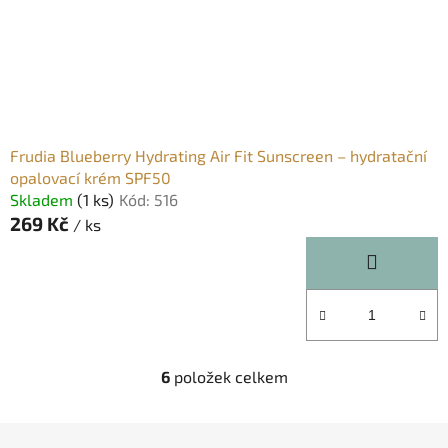
Frudia Blueberry Hydrating Air Fit Sunscreen – hydratační
opalovací krém SPF50
Skladem
(1 ks)
Kód:
516
269 Kč
/ ks
6
položek celkem
O
v
l
Z