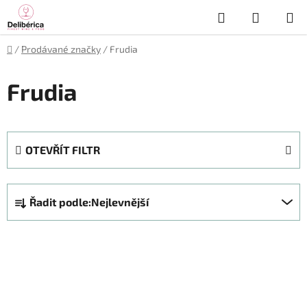
Přejít
Hledat
NÁKUP
na
obsah
KOŠÍK
Domů
/
Prodávané značky
/
Frudia
Frudia
OTEVŘÍT FILTR
Ř
Řadit podle:
Nejlevnější
a
z
V
e
ý
n
p
í
i
p