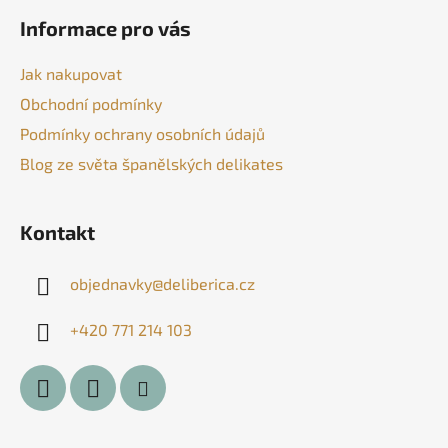
á
á
d
Informace pro vás
p
a
a
c
Jak nakupovat
t
í
Obchodní podmínky
í
p
Podmínky ochrany osobních údajů
r
v
Blog ze světa španělských delikates
k
y
v
Kontakt
ý
p
objednavky
@
deliberica.cz
i
s
+420 771 214 103
u