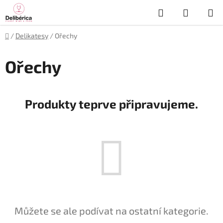
Přejít
Hledat
NÁKUP
na
obsah
KOŠÍK
Domů
/
Delikatesy
/
Ořechy
Ořechy
Produkty teprve připravujeme.
Můžete se ale podívat na ostatní kategorie.