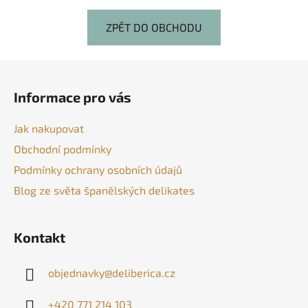
ZPĚT DO OBCHODU
Z
á
Informace pro vás
p
a
Jak nakupovat
t
Obchodní podmínky
í
Podmínky ochrany osobních údajů
Blog ze světa španělských delikates
Kontakt
objednavky
@
deliberica.cz
+420 771 214 103