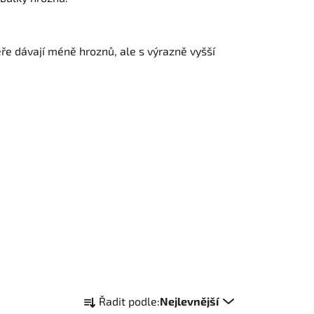
eře dávají méně hroznů, ale s výrazně vyšší
Ř
Řadit podle:
Nejlevnější
a