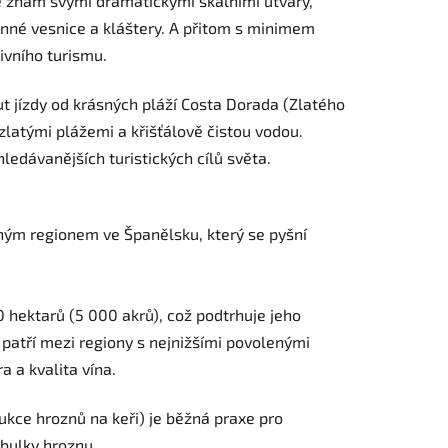
je znám svými dramatickými skalními útvary,
enné vesnice a kláštery. A přitom s minimem
sivního turismu.
t jízdy od krásných pláží Costa Dorada (Zlatého
zlatými plážemi a křišťálově čistou vodou.
hledávanějších turistických cílů světa.
diným regionem ve Španělsku, který se pyšní
10 hektarů (5 000 akrů), což podtrhuje jeho
 patří mezi regiony s
nejnižšími povolenými
ura a
kvalita
vína.
ukce hroznů na keři) je běžná praxe pro
obulky hroznu.