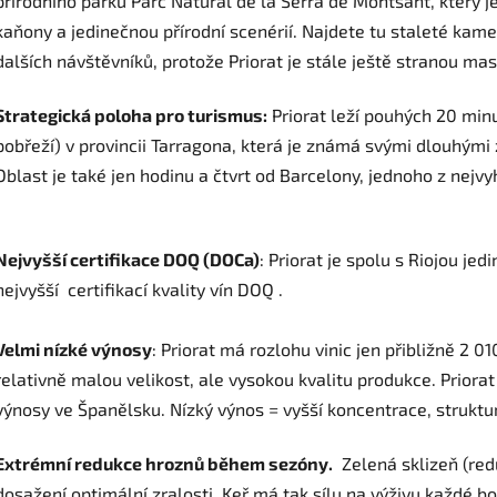
přírodního parku Parc Natural de la Serra de Montsant, který 
kaňony a jedinečnou přírodní scenérií. Najdete tu staleté kam
dalších návštěvníků, protože Priorat je stále ještě stranou ma
Strategická poloha pro turismus:
Priorat leží pouhých 20 minu
pobřeží) v provincii Tarragona, která je známá svými dlouhými 
Oblast je také jen hodinu a čtvrt od Barcelony, jednoho z nejvy
Nejvyšší certifikace DOQ (DOCa)
:
Priorat je spolu s Riojou je
nejvyšší certifikací kvality vín DOQ .
Velmi nízké výnosy
:
Priorat má rozlohu vinic jen přibližně 2 0
relativně malou velikost, ale vysokou kvalitu produkce.
Priorat
výnosy ve Španělsku
. Nízký výnos = vyšší koncentrace, strukt
Extrémní redukce hroznů během sezóny.
Zelená sklizeň (red
dosažení optimální zralosti. Keř má tak sílu na výživu každé b