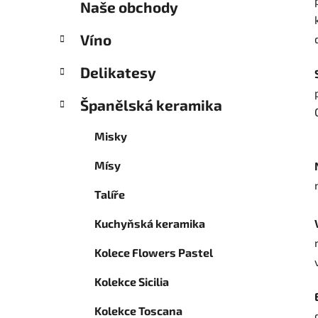
Naše obchody
p
a
Víno
n
e
Delikatesy
l
Španělská keramika
Misky
Mísy
Talíře
Kuchyňská keramika
Kolece Flowers Pastel
Kolekce Sicilia
Kolekce Toscana