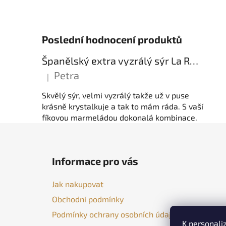
Poslední hodnocení produktů
Španělský extra vyzrálý sýr La Reserva
Petra
|
Hodnocení produktu je 5 z 5 hvězdiček.
Skvělý sýr, velmi vyzrálý takže už v puse
krásně krystalkuje a tak to mám ráda. S vaší
fíkovou marmeládou dokonalá kombinace.
Z
á
Informace pro vás
p
a
Jak nakupovat
t
Obchodní podmínky
í
Podmínky ochrany osobních údajů
K personali