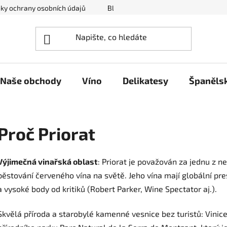
ky ochrany osobních údajů
Blog ze světa španělských delikates
Naše obchody
Víno
Delikatesy
Španěls
Proč Priorat
Výjimečná vinařská oblast
:
Priorat je považován za jednu z ne
pěstování červeného vína na světě. Jeho vína mají globální pre
a vysoké body od kritiků (Robert Parker, Wine Spectator aj.).
Skvělá příroda a starobylé kamenné vesnice bez turistů:
Vinice