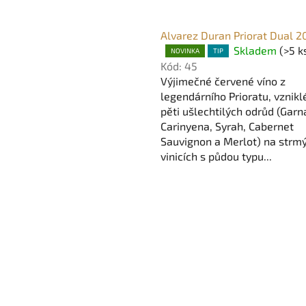
V
Alvarez Duran Priorat Dual 2
ý
Skladem
(>5 k
Průměrné
NOVINKA
TIP
p
Kód:
45
hodnocení
i
Výjimečné červené víno z
produktu
legendárního Prioratu, vznikl
s
je
pěti ušlechtilých odrůd (Garn
5,0
p
Carinyena, Syrah, Cabernet
z
r
Sauvignon a Merlot) na strm
5
o
vinicích s půdou typu...
hvězdiček.
d
u
O
k
v
t
l
ů
á
d
a
c
í