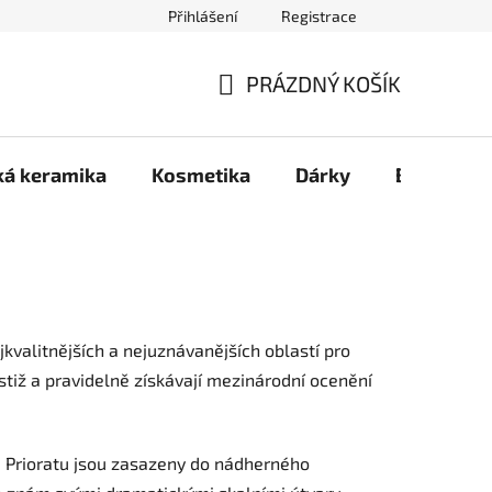
Přihlášení
Registrace
PRÁZDNÝ KOŠÍK
NÁKUPNÍ
KOŠÍK
ká keramika
Kosmetika
Dárky
B2B
Z
jkvalitnějších a nejuznávanějších oblastí pro
stiž a pravidelně získávají mezinárodní ocenění
 Prioratu jsou zasazeny do nádherného