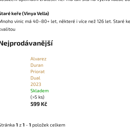
Staré keře (Vinya Vella)
Mnoho vinic má
40–80+ let
, některé i více než
126 let
. Staré k
kvalitou
Nejprodávanější
Alvarez
Duran
Priorat
Dual
2023
Skladem
(>5 ks)
599 Kč
Stránka
1
z
1
-
1
položek celkem