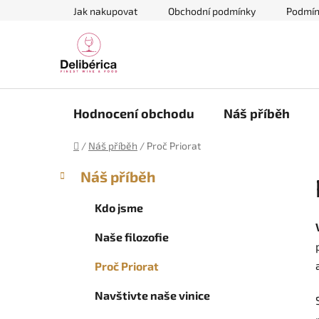
Přejít
Jak nakupovat
Obchodní podmínky
Podmín
na
obsah
Hodnocení obchodu
Náš příběh
Domů
/
Náš příběh
/
Proč Priorat
P
K
Přeskočit
Náš příběh
a
kategorie
o
t
s
Kdo jsme
e
t
g
Naše filozofie
r
o
a
r
Proč Priorat
i
n
e
n
Navštivte naše vinice
í