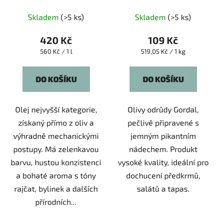
Průměrné
Průměrné
Skladem
(>5 ks)
Skladem
(>5 ks)
hodnocení
hodnocení
produktu
produktu
420 Kč
109 Kč
je
je
Měrná
Měrná
560 Kč / 1 l
519,05 Kč / 1 kg
cena:
cena:
5,0
5,0
z
z
DO KOŠÍKU
DO KOŠÍKU
5
5
hvězdiček.
hvězdiček.
Olej nejvyšší kategorie,
Olivy odrůdy Gordal,
získaný přímo z oliv a
pečlivě připravené s
výhradně mechanickými
jemným pikantním
postupy. Má zelenkavou
nádechem. Produkt
barvu, hustou konzistenci
vysoké kvality, ideální pro
a bohaté aroma s tóny
dochucení předkrmů,
rajčat, bylinek a dalších
salátů a tapas.
přírodních...