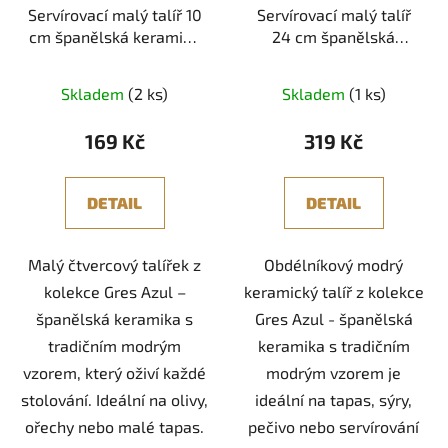
Servírovací malý talíř 10
Servírovací malý talíř
cm španělská keramika
24 cm španělská
Gres Azul
keramika Gres Azul
Skladem
(2 ks)
Skladem
(1 ks)
169 Kč
319 Kč
DETAIL
DETAIL
Malý čtvercový talířek z
Obdélníkový modrý
kolekce Gres Azul –
keramický talíř z kolekce
španělská keramika s
Gres Azul - španělská
tradičním modrým
keramika s tradičním
vzorem, který oživí každé
modrým vzorem je
stolování. Ideální na olivy,
ideální na tapas, sýry,
ořechy nebo malé tapas.
pečivo nebo servírování