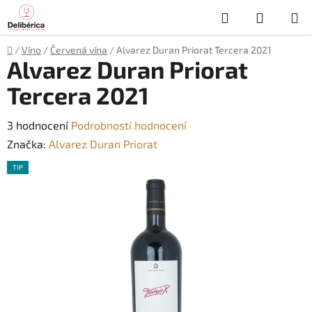
Přejít
Hledat
NÁKUP
na
obsah
KOŠÍK
Domů
/
Víno
/
Červená vína
/
Alvarez Duran Priorat Tercera 2021
Alvarez Duran Priorat
Tercera 2021
Průměrné
3 hodnocení
Podrobnosti hodnocení
hodnocení
Značka:
Alvarez Duran Priorat
produktu
TIP
je
5,0
z
5
hvězdiček.