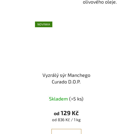
olivového oleje.
NOVINKA
Vyzrálý sýr Manchego
Curado D.O.P.
Skladem
(>5 ks)
129 Kč
od
Měrná
od 836 Kč / 1 kg
cena: