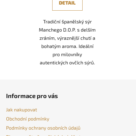
DETAIL
Tradiční španělský sýr
Manchego D.O.P. s delším
zráním, výraznější chutí a
bohatým aroma. Ideální
pro milovníky
autentických ovčích sýrů.
Z
á
Informace pro vás
p
a
Jak nakupovat
t
Obchodní podmínky
í
Podmínky ochrany osobních údajů