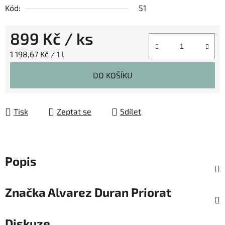
Kód:
51
899 Kč
/ ks
Měrná cena:
1 198,67 Kč / 1 l
DO KOŠÍKU
Tisk
Zeptat se
Sdílet
Popis
Značka
Alvarez Duran Priorat
Diskuze