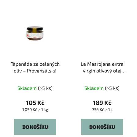
Tapenáda ze zelených
La Masrojana extra
oliv – Provensálská
virgin olivový olej
Arbequina 0,25l
Průměrné
Skladem
(>5 ks)
Skladem
(>5 ks)
hodnocení
produktu
105 Kč
189 Kč
je
Měrná
Měrná
1 050 Kč / 1 kg
756 Kč / 1 l
cena:
cena:
5,0
z
DO KOŠÍKU
DO KOŠÍKU
5