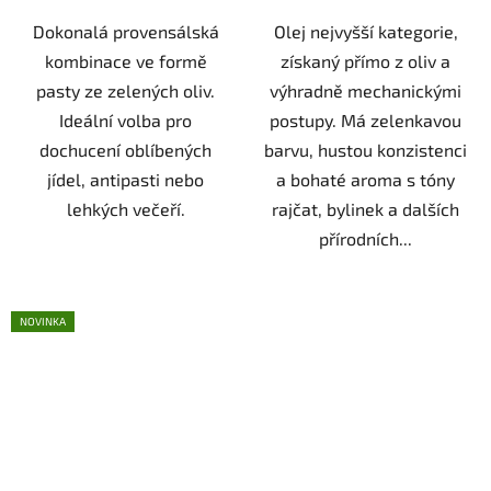
hvězdiček.
Dokonalá provensálská
Olej nejvyšší kategorie,
kombinace ve formě
získaný přímo z oliv a
pasty ze zelených oliv.
výhradně mechanickými
Ideální volba pro
postupy. Má zelenkavou
dochucení oblíbených
barvu, hustou konzistenci
jídel, antipasti nebo
a bohaté aroma s tóny
lehkých večeří.
rajčat, bylinek a dalších
přírodních...
NOVINKA