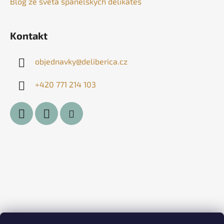
Blog ze světa španělských delikates
Kontakt
objednavky
@
deliberica.cz
+420 771 214 103